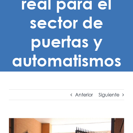
real para el
sector de
puertas y
automatismos
Anterior
Siguiente
Ver
imagen