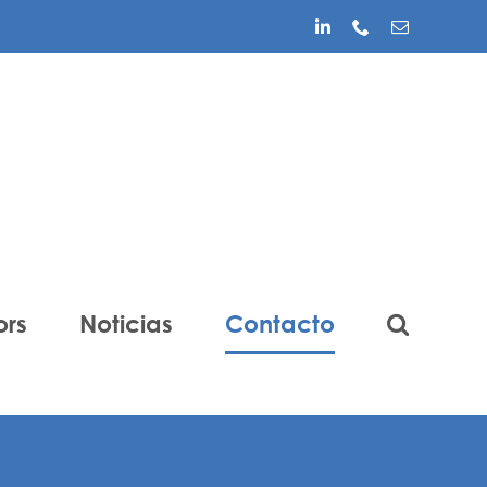
LinkedIn
Phone
Correo
electrónico
ors
Noticias
Contacto