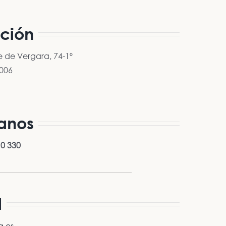
cción
e de Vergara, 74-1º
006
anos
10 330
l
a.es