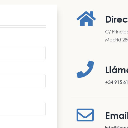
Dire
C/ Princip
Madrid 28
Llám
+34 915 6
Emai
info@fimp