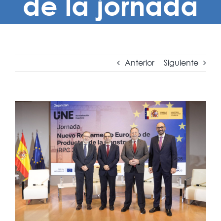
de la jornada
Anterior
Siguiente
Ver
imagen
más
grande