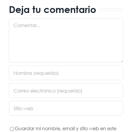
sector de
Deja tu comentario
y
que tus
puertas
e
propuesta
Comentar
automáticas
necesitan
Guardar mi nombre, email y sitio web en este