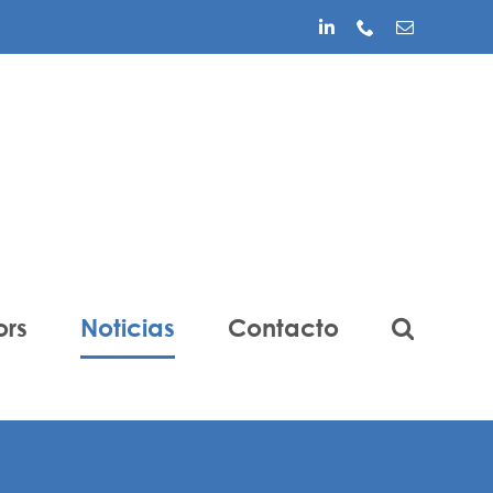
LinkedIn
Phone
Correo
electrónico
ors
Noticias
Contacto