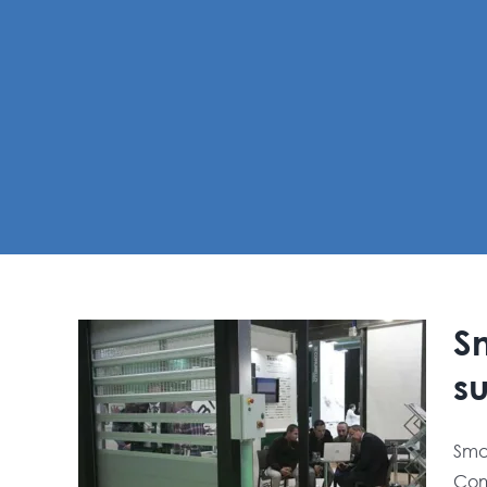
26
S
su
su
Sma
 a 7
Com