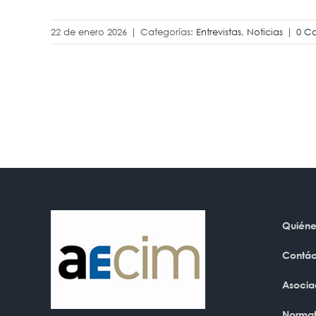
22 de enero 2026
|
Categorías:
Entrevistas
,
Noticias
|
0 C
Quiéne
Contác
Asocia
Normat