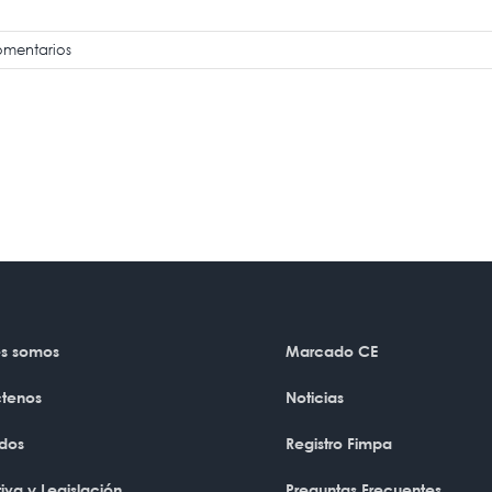
omentarios
s somos
Marcado CE
tenos
Noticias
dos
Registro Fimpa
iva y Legislación
Preguntas Frecuentes