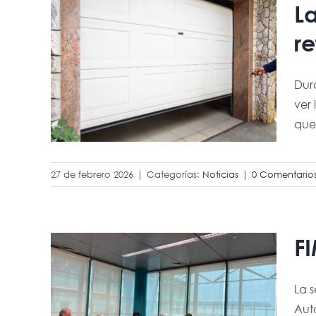
L
omo
re
ara
Dura
ver
que 
27 de febrero 2026
|
Categorías:
Noticias
|
0 Comentario
F
 en
La 
art
Aut