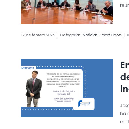
reun
17 de febrero 2026
|
Categorías:
Noticias
,
Smart Doors
|
sé
E
do-
de
efe
In
rial
José
de
ha c
mate
smo