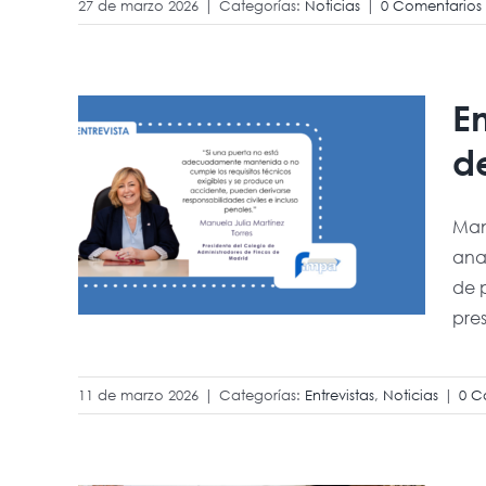
27 de marzo 2026
|
Categorías:
Noticias
|
0 Comentarios
En
a
d
s,
l
Man
anal
de 
 de
pres
id
11 de marzo 2026
|
Categorías:
Entrevistas
,
Noticias
|
0 C