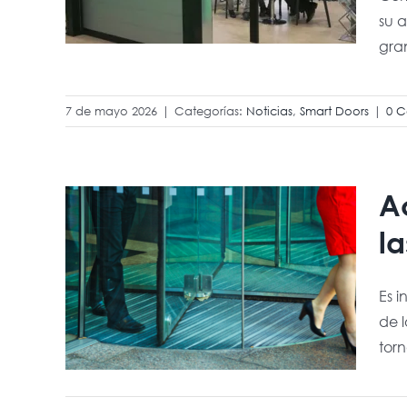
su 
sus
gran
7 de mayo 2026
|
Categorías:
Noticias
,
Smart Doors
|
0 C
Ac
 y
l
n
ble
Es 
s
de 
torn