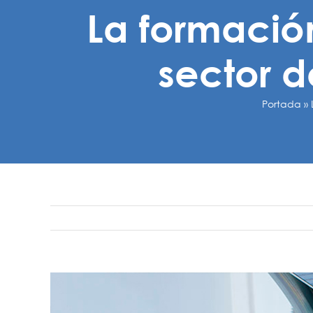
La formación
sector d
Portada
»
Ver
imagen