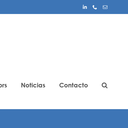
LinkedIn
Phone
Correo
electrónico
ors
Noticias
Contacto